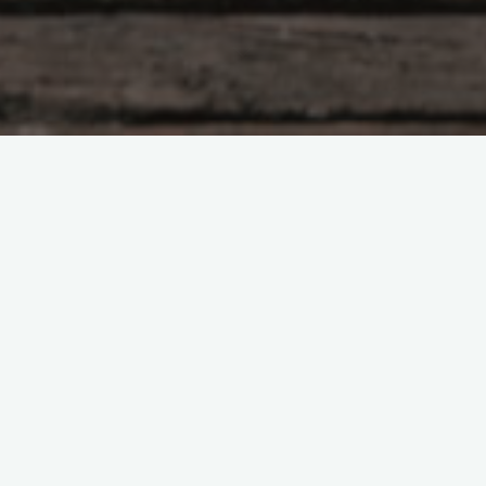
Quisque volutpat mattis am. Nullam malesuada erat ut turpis.
Suspendisse urna nibh, nean dignissim felis. Lorem ipsum dolor
sit amet, consectetuer adipiscing donec odio.
Mostrando todos os 4 resultados