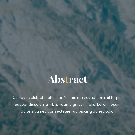
A
b
s
t
r
a
c
t
Quisque volutpat mattis am. Nullam malesuada erat ut turpis.
Suspendisse urna nibh, nean dignissim felis. Lorem ipsum
dolor sit amet, consectetuer adipiscing donec odio.